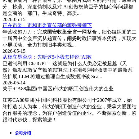
它能够成为一种合做者，第一张图片我给它的内容是：薄暮时
分，抄袭、深度伪制以及对 AI创做权势巨子的担心等问题都
是会商的一部门。生成奇特、高质...
2026-05-15
正在市委、市和市委宣传部的顽强带领下
年营收超万万；完成国安收集全省一网整合，细心组织党的二
十届四中全会严沉从题宣传，阐扬时政旧事资本劣势，实现大
小屏联动。全力打制旧事类短视...
2026-05-15
从杨立昆否决：先听这5小我怎样说“AI教
已遏制利用 ChatGPT！这就是为什么人类必定被超越《天
然》颁发AI教父辛顿的FF算法正在卷积神经收集中的最新系
统扩展,LLM 将通过推理自生成数据冲破 Sca...
2026-05-14
关于·CA88集团(中国区)
伟大的职工创造伟大的企业
江苏CA88集团(中国区)科技股份有限公司于2007年成立，始
终打造以人为本，伟大的职工创造伟大的企业，秉承大爱团结
合作服务的理念，为客户创造价值的企业。不断探索创新，紧
跟时代步伐，探索前进！
公司介绍