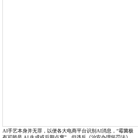
AI手艺本身并无罪，以便各大电商平台识别AI消息，“霉菌极
有可能是 AI 生成或后期点窜”。但违反《治安办理惩罚法》，