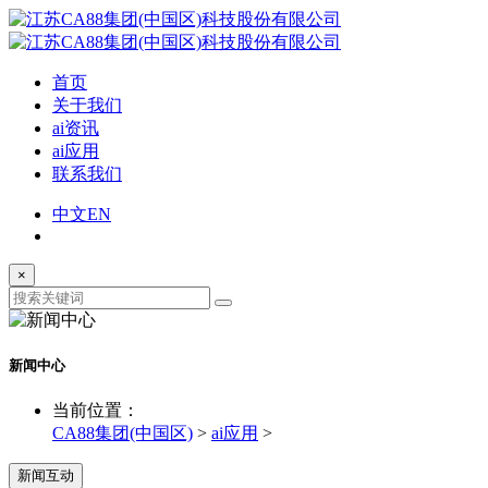
首页
关于我们
ai资讯
ai应用
联系我们
中文
EN
×
新闻中心
当前位置：
CA88集团(中国区)
>
ai应用
>
新闻互动