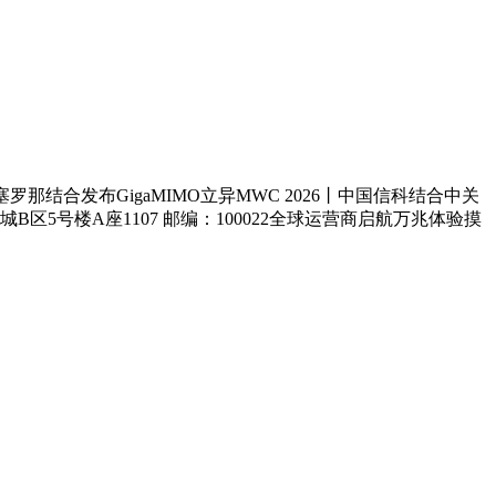
合发布GigaMIMO立异MWC 2026丨中国信科结合中关
B区5号楼A座1107 邮编：100022全球运营商启航万兆体验摸