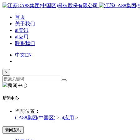
首页
关于我们
ai资讯
ai应用
联系我们
中文
EN
×
新闻中心
当前位置：
CA88集团(中国区)
>
ai应用
>
新闻互动