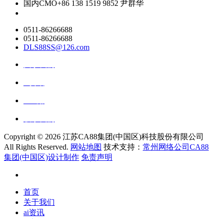
国内CMO
+86 138 1519 9852 尹群华
0511-86266688
0511-86266688
DLS88SS@126.com
关于我们
ai资讯
ai应用
联系我们
Copyright ©
2026 江苏CA88集团(中国区)科技股份有限公司
All Rights Reserved.
网站地图
技术支持：
常州网络公司CA88
集团(中国区)设计制作
免责声明
首页
关于我们
ai资讯