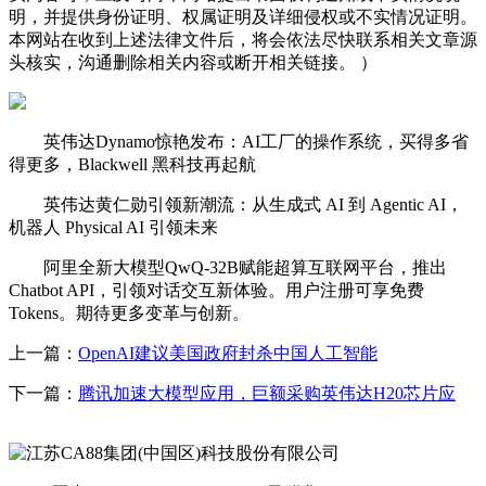
明，并提供身份证明、权属证明及详细侵权或不实情况证明。
本网站在收到上述法律文件后，将会依法尽快联系相关文章源
头核实，沟通删除相关内容或断开相关链接。 ）
英伟达Dynamo惊艳发布：AI工厂的操作系统，买得多省
得更多，Blackwell 黑科技再起航
英伟达黄仁勋引领新潮流：从生成式 AI 到 Agentic AI，
机器人 Physical AI 引领未来
阿里全新大模型QwQ-32B赋能超算互联网平台，推出
Chatbot API，引领对话交互新体验。用户注册可享免费
Tokens。期待更多变革与创新。
上一篇：
OpenAI建议美国政府封杀中国人工智能
下一篇：
腾讯加速大模型应用，巨额采购英伟达H20芯片应