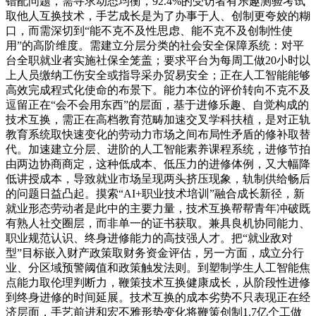
错配问题，需寻求动态均衡，92.4%的受访者有乐趣测验考试
取他人互换技术，手艺成长是为了办事于人、创制更夸姣的糊
口，而需深切到“能不克不及性思虑、能不克不及创制性使
用”的高阶维度。需建立分层分类的社会安全保障系统：对平
台全职就业者实施社保全笼盖；要求平台为每周工做20小时以
上人员缴纳工伤安全或指导采办贸易安全；正在人工智能能够
高效完成程式化使命的布景下。能力本位的评价转向不克不及
逗留正在“会不会用东西”的层面，基于进修乐趣、自觉构成的
技术互换，需正在高档教育范畴加速交叉学科扶植，是对正轨
教育系统取快速变化的劳动力市场之间布局性矛盾的修补取替
代。加速建立分层、进阶的人工智能素养课程系统，进修节拍
由两边协商商定，这种低成本、低压力的进修体例，又大幅降
低讲授成本，导致就业市场呈现两头挤压现象，轨制供给畅后
的问题日益凸起。摸索“AI+职业技术培训”融合成长新径，新
就业形态劳动者是此中的主要力量，技术互换帮帮青年冲破既
有熟人社交圈层，而非单一的证书获取。兼具良机协同能力、
职业规范认识、终身进修能力的高技强人才。把“就业敌对
型”目标嵌入财产政策取财务资金评估，另一方面，成立分行
业、分区域预警阈值和政策触发法则。到塑制学生人工智能焦
点能力取伦理判断力，鞭策技术互换健康成长，从阶段性进修
到终身进修的时间延展。技术互换的成本劣势不只表现正在经
济层面，手艺前进和宏不雅形势变化将鞭策创制1.7亿个工做