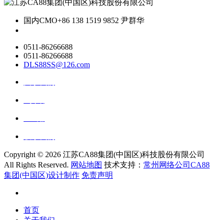
国内CMO
+86 138 1519 9852 尹群华
0511-86266688
0511-86266688
DLS88SS@126.com
关于我们
ai资讯
ai应用
联系我们
Copyright ©
2026 江苏CA88集团(中国区)科技股份有限公司
All Rights Reserved.
网站地图
技术支持：
常州网络公司CA88
集团(中国区)设计制作
免责声明
首页