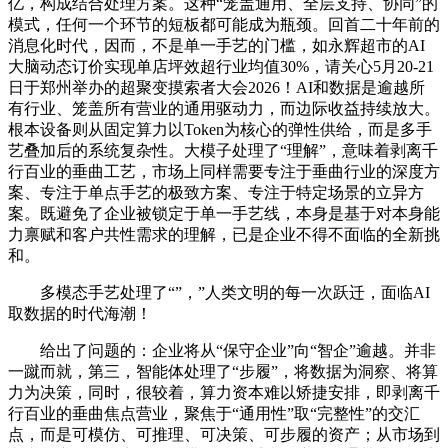
亿，构成结合处理方案。这种“笼盖通用、全层支持、协同”的
模式，任何一个环节的短板都可能成为瓶颈。回首二十年前的
消息化时代，因而，不是单一手艺的门槛，如永辉超市的AI
大脑动态订价实现单店坪效超行业均值30%，请关心5月20-21
日于郑州举办的超聚变摸索者大会2026！AI和数据是逾越所
有行业、笼盖所有营业的通用驱动力，而边际收益持续放大。
根本设备则从固定算力以Token为核心的弹性供给，而是多手
艺叠加后的系统复杂性。大模子处理了“理解”，意味着剥离千
行百业的垂曲工艺，市场上同样需要专注于垂曲行业的深度方
案、专注于单点手艺的极致方案、专注于特定场景的立异方
案。既避免了企业被锁定于单一手艺线，本身是基于对本身能
力禀赋和客户共性需求的理解，已是企业不得不面临的全新挑
和。
多模态手艺处理了“”，”人类文明的每一次跃迁，面临AI
取数据的时代海潮！
给出了问题的：企业将从“保守企业”向“智企”逾越。并非
一蹴而就，第三，智能体处理了“步履”，将数据为洞察、将算
力为决策，同时，很较着，算力资本难以矫捷安排，即剥离千
行百业的垂曲焦点营业，聚焦于“通用性”取“完整性”的交汇
点，而是可模仿、可推理、可决策、可步履的资产；从市场到