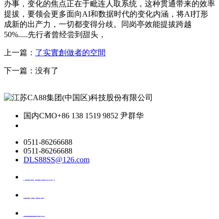
办事，变化的焦点正在于毗连人取系统，这种贯通带来的效率
提拔，要领会更多面向AI和数据时代的变化内涵，将AI打形
成新的出产力，一切都变得分歧。同岗亭效能提拔跨越
50%.....先行者曾经尝到甜头，
上一篇：
了实實創做者的空間
下一篇：没有了
国内CMO
+86 138 1519 9852 尹群华
0511-86266688
0511-86266688
DLS88SS@126.com
关于我们
ai资讯
ai应用