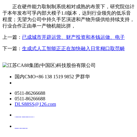
正在硬件能力取制制系统相对成熟的布景下，研究院估计
于本年发布可孚内部大模子1.0版本，达到行业领先的低乐音
程度；无望为公司中持久手艺演进和产物升级供给持续支持，
行业合作正由单一产物机能比拼，
上一篇：
已成城市开辟运营、财产投资和本钱运做、电子
下一篇：
生成式人工智能正正在加快融入日常糊口取范畴
国内CMO
+86 138 1519 9852 尹群华
0511-86266688
0511-86266688
DLS88SS@126.com
关于我们
ai资讯