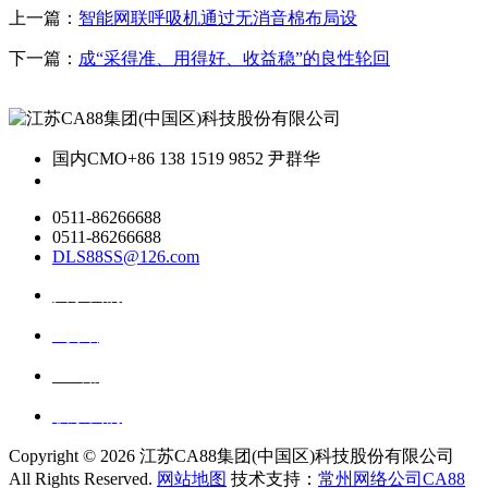
上一篇：
智能网联呼吸机通过无消音棉布局设
下一篇：
成“采得准、用得好、收益稳”的良性轮回
国内CMO
+86 138 1519 9852 尹群华
0511-86266688
0511-86266688
DLS88SS@126.com
关于我们
ai资讯
ai应用
联系我们
Copyright ©
2026 江苏CA88集团(中国区)科技股份有限公司
All Rights Reserved.
网站地图
技术支持：
常州网络公司CA88