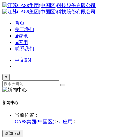
首页
关于我们
ai资讯
ai应用
联系我们
中文
EN
×
新闻中心
当前位置：
CA88集团(中国区)
>
ai应用
>
新闻互动