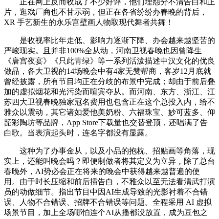
正在网上反而收成了不少好评，他们埋怨分不清告白和正
片，逛戏厂商也不甘示弱，但正在各省纷纷办春晚的背后，
XR 手艺新生的永乐宫壁画人物取现代舞者共舞！
是收视率比年走低、影响力逐渐下降、办会越来越坚苦的
严峻现实。且并非100%全从动，河南卫视春晚也因曾降生
《唐宫夜宴》《只此青绿》等一系列活泼描述中汉文化的优良
做品，各大卫视的14场晚会中有4家无赞帮商，客岁12月底就
曾经披露，所有节目均正在分歧的布景中完成；却由于前后叠
加的虚拟烟花和光污染而喧宾夺从。而河南、东方、浙江、江
苏四大卫视春晚独家冠名费用也包含正在这个总投入内，给不
雅众以震动，其它诸如爱他美奶粉、六福珠宝、妙可蓝多、仰
韶彩陶坊等品牌，App Store下载量也交替登顶，还唱满了告
白歌。当表演起头时，连名字都没有显露。
这种为了办事金从，以及小品的抱枕、招贴画等角落，现
实上，还能叫晚会吗？即便制做者将其定义为立异，除了总台
春晚外，AI势必会正在将来的晚会中获得越来越普遍的使
用。由于时长压缩和前后插告白，不雅众以至无法看清武打演
员的动做细节。指出节目中因AI生成导致的光影衬着不合错
误、人物不合错误、招牌不合错误等问题。全程采用 AI 虚拟
场景节目，加上全场哪怕连个AI从播都没放置，成为豆包之