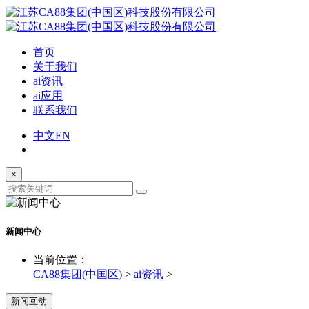
首页
关于我们
ai资讯
ai应用
联系我们
中文
EN
×
新闻中心
当前位置：
CA88集团(中国区)
>
ai资讯
>
新闻互动