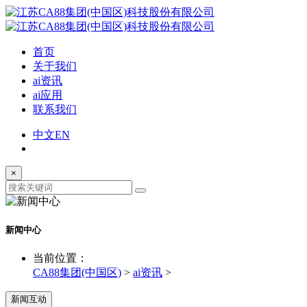
首页
关于我们
ai资讯
ai应用
联系我们
中文
EN
×
新闻中心
当前位置：
CA88集团(中国区)
>
ai资讯
>
新闻互动