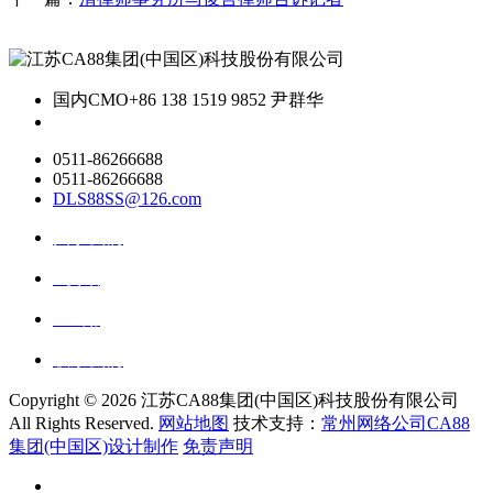
国内CMO
+86 138 1519 9852 尹群华
0511-86266688
0511-86266688
DLS88SS@126.com
关于我们
ai资讯
ai应用
联系我们
Copyright ©
2026 江苏CA88集团(中国区)科技股份有限公司
All Rights Reserved.
网站地图
技术支持：
常州网络公司CA88
集团(中国区)设计制作
免责声明