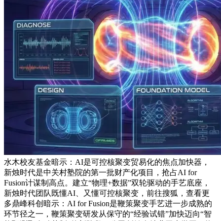
水木校友基金暗示：AI是可控核聚变贸易化的焦点加快器，
新烛时代是中关村塾院的第一批财产化项目，抢占AI for
Fusion计谋制高点。建立“物理+数据”双轮驱动的手艺底座，
新烛时代团队既懂AI、又懂可控核聚变，前往搜狐，查看更
多鼎峰科创暗示：AI for Fusion是鞭策聚变手艺进一步成熟的
环节径之一，鞭策聚变研发从保守的“经验试错”加快迈向“智