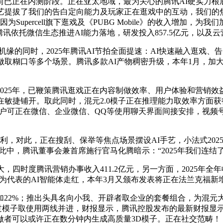
正在内测阶段。正在亚太地域，最为关心的腾讯AI硬实力根
AI手艺提拔了我们的告白定向能力及玩家正在逛戏中的互动，我
percell旗下逛戏及《PUBG Mobile》的收入增加，为我们
腾讯依托微信生态推进AI能力落地，研发投入857.5亿元，以
时，2025年腾讯AI节拍全面提速：AI快速融入逛戏、告白和社
取糊口等多个场景。腾讯多款AI产物稠密升级，本年1月，加大
025年，已鞭策腾讯逛戏正在内容制做效率、用户体验和营销效益方
敏捷铺开。取此同时，混元2.0模子正在推理能力取效率方面获
台，用户可正在微信、企业微信、QQ等使用聊天界面间接安排，视
利，对此，正在搜刮、保举等焦点场景摆设AI手艺，小法式202
；此中，腾讯董事会兼首席施行官马化腾暗示：“2025年我们连结
时度腾讯营销办事收入411.2亿元，另一方面，2025年全年收
law为代表的AI智能体走红，本年3月又颁布发表将正在法兰克福
2%；推出头具名向小我、开辟者取企业的套餐组合，为混元
通过模子取使用两线并进，财报显示，腾讯控股发布的最新财报显
做者可以或许正在数分钟内生成高质量3D模子。正在社交范畴！