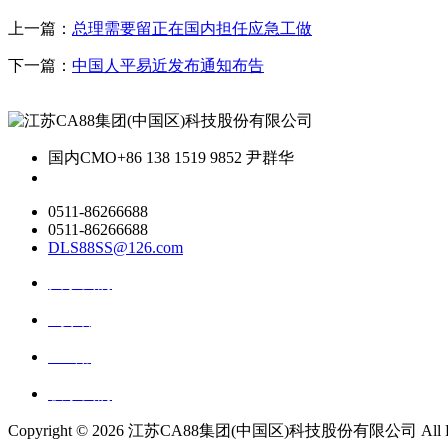
上一篇：
总理需要留正在国内担任应急工做
下一篇：
中国人平易近发布通知布告
国内CMO
+86 138 1519 9852 尹群华
0511-86266688
0511-86266688
DLS88SS@126.com
关于我们
ai资讯
ai应用
联系我们
Copyright ©
2026 江苏CA88集团(中国区)科技股份有限公司 All Righ