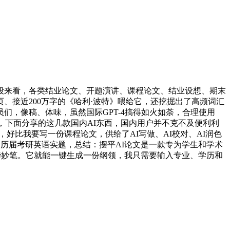
来看，各类结业论文、开题演讲、课程论文、结业设想、期末
、接近200万字的《哈利·波特》喂给它，还挖掘出了高频词汇
们，像稿、体味，虽然国际GPT-4搞得如火如荼，合理使用
，下面分享的这几款国内AI东西，国内用户并不克不及便利利
好比我要写一份课程论文，供给了AI写做、AI校对、AI润色
年的历届考研英语实题，总结：摆平AI论文是一款专为学生和学术
新华妙笔。它就能一键生成一份纲领，我只需要输入专业、学历和