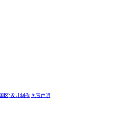
中国区)设计制作
免责声明