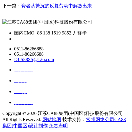
下一篇：
资者从繁沉的反复劳动中解放出来
国内CMO
+86 138 1519 9852 尹群华
0511-86266688
0511-86266688
DLS88SS@126.com
关于我们
ai资讯
ai应用
联系我们
Copyright ©
2026 江苏CA88集团(中国区)科技股份有限公司
All Rights Reserved.
网站地图
技术支持：
常州网络公司CA88
集团(中国区)设计制作
免责声明