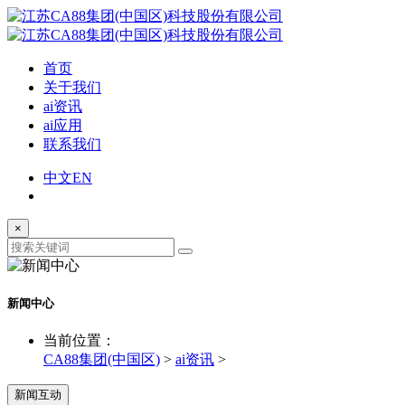
首页
关于我们
ai资讯
ai应用
联系我们
中文
EN
×
新闻中心
当前位置：
CA88集团(中国区)
>
ai资讯
>
新闻互动