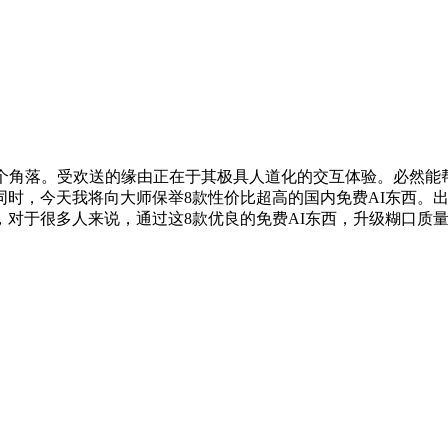
角落。受欢送的缘由正在于其极具人道化的交互体验。必然能
同时，今天我将向大师保举8款性价比超高的国内免费AI东西。
对于很多人来说，通过这8款优良的免费AI东西，升级糊口质量