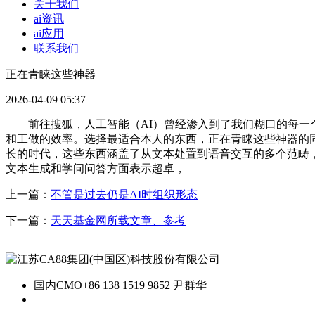
关于我们
ai资讯
ai应用
联系我们
正在青睐这些神器
2026-04-09 05:37
前往搜狐，人工智能（AI）曾经渗入到了我们糊口的每一个
和工做的效率。选择最适合本人的东西，正在青睐这些神器的
长的时代，这些东西涵盖了从文本处置到语音交互的多个范畴，
文本生成和学问问答方面表示超卓，
上一篇：
不管是过去仍是AI时组织形态
下一篇：
天天基金网所载文章、参考
国内CMO
+86 138 1519 9852 尹群华