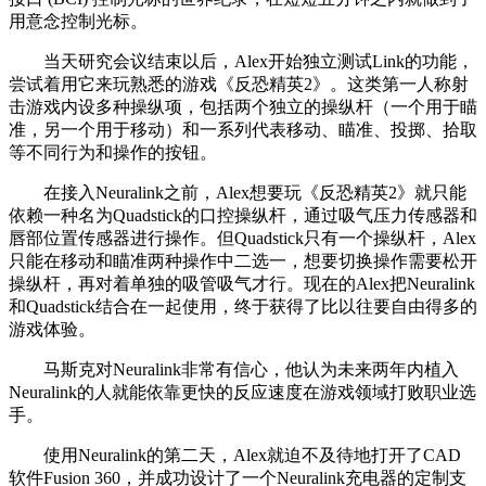
用意念控制光标。
当天研究会议结束以后，Alex开始独立测试Link的功能，
尝试着用它来玩熟悉的游戏《反恐精英2》。这类第一人称射
击游戏内设多种操纵项，包括两个独立的操纵杆（一个用于瞄
准，另一个用于移动）和一系列代表移动、瞄准、投掷、拾取
等不同行为和操作的按钮。
在接入Neuralink之前，Alex想要玩《反恐精英2》就只能
依赖一种名为Quadstick的口控操纵杆，通过吸气压力传感器和
唇部位置传感器进行操作。但Quadstick只有一个操纵杆，Alex
只能在移动和瞄准两种操作中二选一，想要切换操作需要松开
操纵杆，再对着单独的吸管吸气才行。现在的Alex把Neuralink
和Quadstick结合在一起使用，终于获得了比以往要自由得多的
游戏体验。
马斯克对Neuralink非常有信心，他认为未来两年内植入
Neuralink的人就能依靠更快的反应速度在游戏领域打败职业选
手。
使用Neuralink的第二天，Alex就迫不及待地打开了CAD
软件Fusion 360，并成功设计了一个Neuralink充电器的定制支