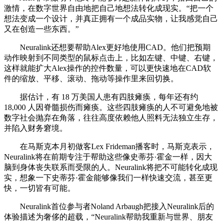
激情，在数字世界自由地把自己地想法转化成现实。“把一个
想法变成一个设计，并真正拥有一个成品实物，让我感觉自己
又在创造一些东西。”
Neuralink还想要帮助Alex更好地使用CAD。他们把预期
动作映射到不同类型的鼠标点击上，比如左键、中键、右键，
这样就能扩大Alex操作的控件数量，可以更快速地在CAD软
件的缩放、平移、滚动、拖动等操作里来回切换。
据估计，有 18 万美国人患有四肢瘫痪，每年还有约
18,000 人因脊髓损伤而瘫痪。这些四肢瘫痪的人不可避免地被
数字社会抛弃在角落，往往高度依赖他人照料无法独立生存，
并陷入财务窘境。
在马斯克本月初做客Lex Frideman播客时，马斯克表示，
Neuralink将在前期专注于帮助这些像史蒂芬·霍金一样，因大
脑到身体丧失联系而受限的人。Neuralink将把不可能转化成现
实，想象一下史蒂芬·霍金能够像我们一样快速交流，甚至更
快，一切皆有可能。
Neuralink首位参与者Noland Arbaugh把接入Neuralink后的
体验描述为奢侈的超载，“Neuralink帮助我重新与世界、朋友