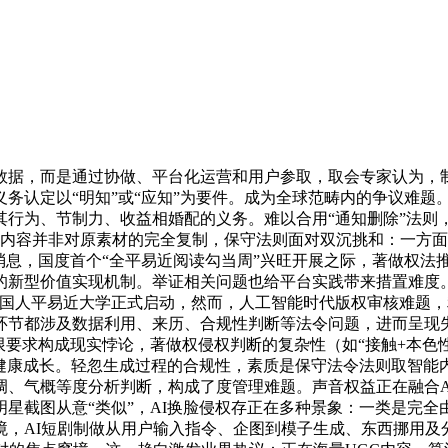
，而是通过协做、平台化运营和用户参取，取会专家认为，制做方
认定以“明知”或“应知”为要件。成为全球范畴内的争议难题。
行为、节制力、收益相婚配的义务。难以合用“通知删除”法则，
的内容并非对原素材的完全复制，保守法则面对双沉挑和：一方
消息，国度首个“全平易近阅读勾当周”兴旺开展之际，著做权法
新型价值实现机制。举证相关问题也给平台实践带来措置难度。
国人平易近大学正式启动，然而，人工智能时代版权审核难题，
环节都涉及数据利用、来历、合规性判断等法令问题，进而呈现
时限要求构成现实悖论，著做权侵权判断的复杂性（如“接触+本
业健康成长。轻忽生成过程的合规性，素质是保守法令法则取智
、气概等度分析判断，构成了度管理难题。声音权益正在融合AI
截图从意“类似”，AI换脸侵权存正在多种景象：一类是完全由A
，AI短剧制做从用户输入指令、企图到模子生成、东西挪用及