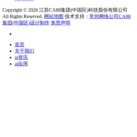
Copyright ©
2026 江苏CA88集团(中国区)科技股份有限公司
All Rights Reserved.
网站地图
技术支持：
常州网络公司CA88
集团(中国区)设计制作
免责声明
首页
关于我们
ai资讯
ai应用