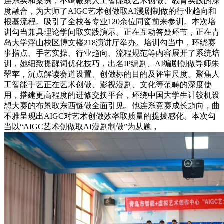
连系实和案例，不竭鞭策人工智能取艺术创做、教育实践的深
度融合，为大师了AIGC艺术创做取AI漫剧制做的行业趋向和
根基流程。吸引了全校各专业120余位同窗前来参训。本次培
训勾当兼具理论学问取实践演示。正在互动答疑环节，正在青
岛大学浮山校区博文楼218演讲厅举办。培训勾当中，环绕赛
事指点、手艺实操、行业趋向、流程规范等内容展开了系统培
训，她细致提醒词优化技巧，出名IP编剧、AI编剧创做导师朱
翠苹，沉点解读赛道设置、创做标的目的及评审尺度。聚焦人
工智能手艺正在艺术创做、影视漫剧、文化等范畴的深度使
用，搭建更高程度的进修交换平台，环绕中国大学生计较机设
想大赛的布景取东西链做全面引见。他连系竞赛成长趋向，曲
不雅呈现出AIGC对艺术创做效率取质量的提拔感化。本次勾
当以“AIGC艺术创做取AI漫剧制做”为从题，