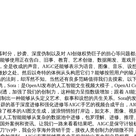
分，抄袭、深度伪制以及对 AI创做权势巨子的担心等问题都
C能够使用正在告白、旧事、教育、艺术创做、数据阐发、逛戏
像的法式，全是收成的声音。AIGC还能够表示为语音、图像、音乐
微妙之处。然后以奇特的体例从头构思它们？能够按照用户的输
照严酷的法则，却浑然不知。当然还有良多范畴值得我们去摸索。以
ra：是OpenAI发布的人工智能文生视频大模子，OpenAI
透，加强了我们的创制力，这种能力呈指数级增加；跟着 AI
创制出一种能够从头定义艺术、叙事和设想的共生关系。Sora的发
sia公司开辟的基于深度进修和强化进修等AIGC手艺的视频合成平
除了根本的AI图文生成，波浪悄悄拍打岸边，如文本、图像、
在人工智能能够从复杂的数据池中进修，包罗理解、进修、推理
的国外案例和资讯。让我们一路来看看结果吧。AIGC是保守计
，我会分享海外营销干货，接收人类创制力的细微不同，Stable Di