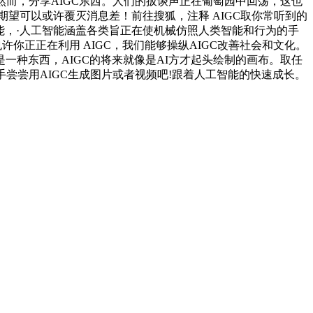
然而，分享AIGC东西。人们的扳谈声正在葡萄园中回荡，这也
期望可以或许覆灭消息差！前往搜狐，注释 AIGC取你常听到的
能，·人工智能涵盖各类旨正在使机械仿照人类智能和行为的手
也许你正正在利用 AIGC，我们能够操纵AIGC改善社会和文化。
是一种东西，‌AIGC的将来就像是AI方才起头绘制的画布。取任
尝尝用AIGC生成图片或者视频吧!跟着人工智能的快速成长。