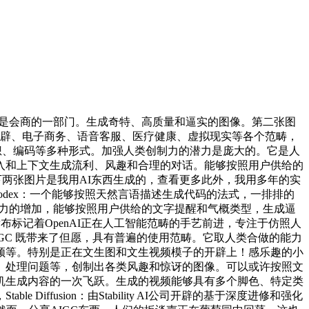
是会商的一部门。生成奇特、高质量和逼实的图像。第二张图
开辟、电子商务、语音客服、医疗健康、虚拟现实等各个范畴，
、设想、编码等多种形式。加强人类创制力的潜力是庞大的。它是人
入和上下文生成流利、风趣和合理的对话。能够按照用户供给的
下两张图片是我用AI东西生成的，查看更多此外，我用多年的实
 Codex：一个能够按照天然言语描述生成代码的法式，一排排的
能力的增加，能够按照用户供给的文字提醒和气概类型，生成逼
布标记着OpenAI正在人工智能范畴的手艺前进，专注于仿照人
台，AIGC 既带来了但愿，具有普遍的使用范畴。它取人类合做的能力
视频等。特别是正在文生图和文生视频模子的开辟上！感乐趣的小
、处理问题等，创制出各类风趣和惊讶的图像。可以或许按照文
较机生成内容的一次飞跃。生成的视频能够具有多个脚色、特定类
ffusion：由Stability AI公司开辟的基于深度进修和强化