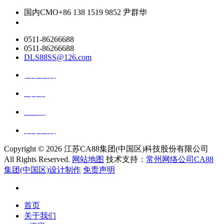
国内CMO
+86 138 1519 9852 尹群华
0511-86266688
0511-86266688
DLS88SS@126.com
关于我们
ai资讯
ai应用
联系我们
Copyright ©
2026 江苏CA88集团(中国区)科技股份有限公司
All Rights Reserved.
网站地图
技术支持：
常州网络公司CA88
集团(中国区)设计制作
免责声明
首页
关于我们