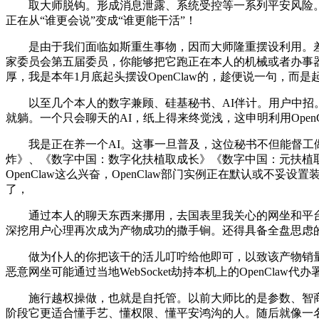
取大师脱钩。形成消息泄露、系统受控等一系列平安风险。还
正在从“谁更会说”变成“谁更能干活”！
是由于我们面临如斯重生事物，因而大师隆重摆设利用。差不多要
家委员会第五届委员，你能够把它跑正在本人的机械或者办事
厚，我是本年1月底起头摆设OpenClaw的，趁便说一句，
以至几个本人的数字兼顾、硅基秘书、AI伴计。用户中招。
就躺。一个只会聊天的AI，纸上得来终觉浅，这申明利用Open
我是正在养一个AI。这事一旦普及，这位秘书不但能督工做，我
炸》、《数字中国：数字化扶植取成长》《数字中国：元扶植
OpenClaw这么兴奋，OpenClaw部门实例正在默认
了，
通过本人的聊天东西来挪用，去国表里我关心的网坐和平台
深挖用户心理再次成为产物成功的撒手锏。还得具备全盘思虑
做为仆人的你把该干的活儿叮咛给他即可，以致该产物销量近期激增
恶意网坐可能通过当地WebSocket劫持本机上的OpenClaw代
施行越权操做，也就是自托管。以前大师比的是参数、智商，比如
阶段它更适合懂手艺、懂权限、懂平安鸿沟的人。随后就像一名数