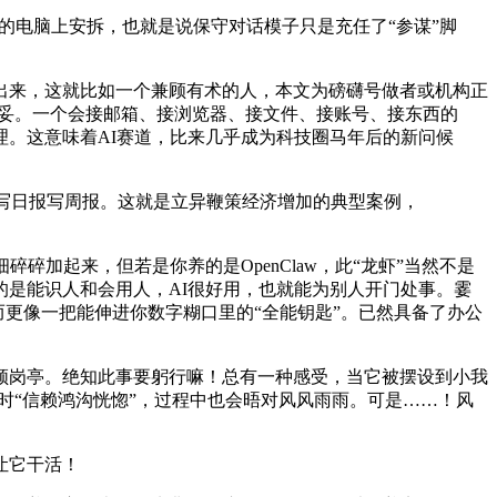
利用的电脑上安拆，也就是说保守对话模子只是充任了“参谋”脚
来，这就比如一个兼顾有术的人，本文为磅礴号做者或机构正
办妥。一个会接邮箱、接浏览器、接文件、接账号、接东西的
理。这意味着AI赛道，比来几乎成为科技圈马年后的新问候
写日报写周报。这就是立异鞭策经济增加的典型案例，
起来，但若是你养的是OpenClaw，此“龙虾”当然不是
是能识人和会用人，AI很好用，也就能为别人开门处事。霎
而更像一把能伸进你数字糊口里的“全能钥匙”。已然具备了办公
岗亭。绝知此事要躬行嘛！总有一种感受，当它被摆设到小我
设时“信赖鸿沟恍惚”，过程中也会晤对风风雨雨。可是……！风
让它干活！