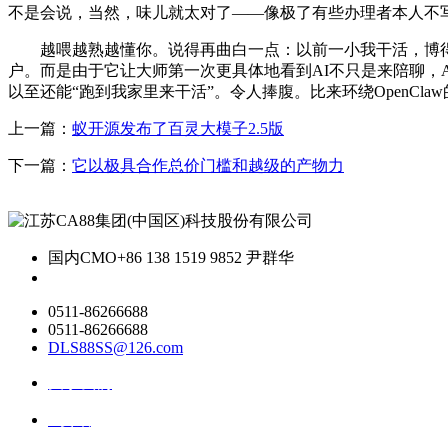
不是会说，当然，味儿就太对了——像极了有些办理者本人不写
越喂越熟越懂你。说得再曲白一点：以前一小我干活，博得
户。而是由于它让大师第一次更具体地看到AI不只是来陪聊，
以至还能“跑到我家里来干活”。令人捧腹。比来环绕OpenCl
上一篇：
蚁开源发布了百灵大模子2.5版
下一篇：
它以极具合作总价门槛和越级的产物力
国内CMO
+86 138 1519 9852 尹群华
0511-86266688
0511-86266688
DLS88SS@126.com
关于我们
ai资讯