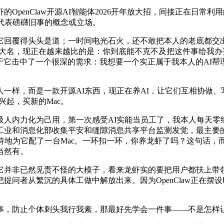
OpenClaw开源AI智能体2026开年放大招，间接正在日常
！不代表磅礴旧事的概念或立场。
回覆得头头是道；一时间电光石火，还不敢把本人的老底都交出
圈爆得大名，现正在越来越比的是：你到底能不克不及把这件事给我
由于它击中了一个很深的需求：我想要一个实正属于我本人的AI帮
样，而是一款开源AI东西，现正在养AI，让它们互相协做、
兴起，买新的Mac。
力化为己用，第一次感受AI实能当员工了，我本人每天零细碎碎加
工业和消息化部收集平安和缝隙消息共享平台监测发觉，最主要的
特地为它配了一台Mac。一环扣一环，你养龙虾了吗？这句话，
当然有。
并非已然见责不怪的大模子，看来龙虾实的要把用户都扶上带领
问者从繁沉的具体工做中解放出来。因为OpenClaw正在摆
，防止个体刺头我行我素，那最好先学会一件事——不是怎样