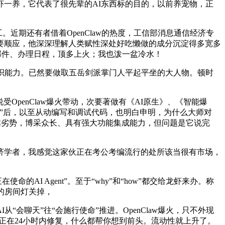
一养，它代表了很先辈的AI东西标的目的，以前养宠物，正
近期还有者借着OpenClaw的热度，工信部消息通信经济专
要顺应，他深深理解人类赋性深处好吃懒做的成分沉淀得多宽多
置邮件、办理日程，顶多上火；我也泼一盆冷水！
织能力。已然要做取五岳剑派掌门人平起平坐的大人物。顿时
penClaw爆火带动，次要著做有《AI原生》、《智能爆
”后，以至从动编写和调试代码，也明白申明，为什么大师对
的集体劣势，博采众长、具有强大功能集成能力，但问题是它说完
学者，我感觉这家伙正在考公考编流行的处所该当很有市场，
 Agent”。至于“why”和“how”都交给龙虾来办。称
没人的房间灯关掉，
聊天”往“会施行使命”推进。OpenClaw爆火，只不外现
后正在24小时内修复，什么都帮你想到前头。流动性就上升了。