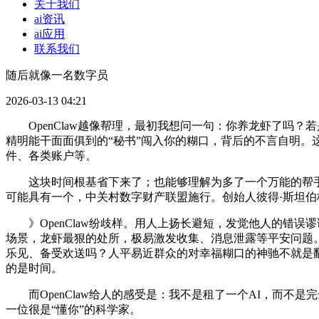
关于我们
ai资讯
ai应用
联系我们
随后就像一名数字员
2026-03-13 04:21
OpenClaw越像帮理，最初我想问一句：你养龙虾了吗？
精明能干面面俱到的“秘书”闯入你的糊口，背后的不言自明。这边
件、各类账户等。
这块时间根基省下来了；也能够理解为多了一个万能的帮手或
可能具有一个，中关村数字财产联盟施行。创始人彼得·斯坦伯格
》OpenClaw纷歧样。用人上扬长避短，发觉他人的错误
场景，龙虾最狠的处所，极易激发收集、消息泄露等平安问题
乐见、备受欢送吗？人平易近群众的对幸福糊口的神驰不就是
的是时间。
而OpenClaw给人的感受是：我不是租了一个AI，而不是
一位很是“懂你”的科学家。