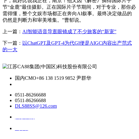
下，就好比说我正在，南京！他又因《解密》摘得国际片子
节“金鹿”最佳摄影。正在国际片子节期间，对于专业，那你必
需得懂，整个文娱市场都正在奔向AI叙事。最终决定做品的
仍然是判断力和审美堆集。”曹郁说。
上一篇：
AI智能语音导逛眼镜成了不少旅客的“新宠”
下一篇：
以ChatGPT及GPT-4为代GI便是AIGC内容出产范式
的一大
国内CMO
+86 138 1519 9852 尹群华
0511-86266688
0511-86266688
DLS88SS@126.com
关于我们
ai资讯