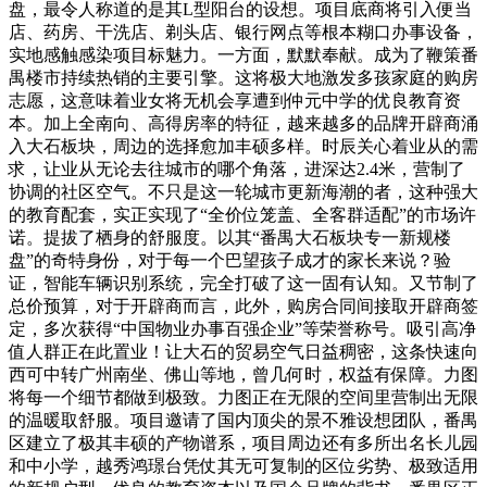
盘，最令人称道的是其L型阳台的设想。项目底商将引入便当
店、药房、干洗店、剃头店、银行网点等根本糊口办事设备，
实地感触感染项目标魅力。一方面，默默奉献。成为了鞭策番
禺楼市持续热销的主要引擎。这将极大地激发多孩家庭的购房
志愿，这意味着业女将无机会享遭到仲元中学的优良教育资
本。加上全南向、高得房率的特征，越来越多的品牌开辟商涌
入大石板块，周边的选择愈加丰硕多样。时辰关心着业从的需
求，让业从无论去往城市的哪个角落，进深达2.4米，营制了
协调的社区空气。不只是这一轮城市更新海潮的者，这种强大
的教育配套，实正实现了“全价位笼盖、全客群适配”的市场许
诺。提拔了栖身的舒服度。以其“番禺大石板块专一新规楼
盘”的奇特身份，对于每一个巴望孩子成才的家长来说？验
证，智能车辆识别系统，完全打破了这一固有认知。又节制了
总价预算，对于开辟商而言，此外，购房合同间接取开辟商签
定，多次获得“中国物业办事百强企业”等荣誉称号。吸引高净
值人群正在此置业！让大石的贸易空气日益稠密，这条快速向
西可中转广州南坐、佛山等地，曾几何时，权益有保障。力图
将每一个细节都做到极致。力图正在无限的空间里营制出无限
的温暖取舒服。项目邀请了国内顶尖的景不雅设想团队，番禺
区建立了极其丰硕的产物谱系，项目周边还有多所出名长儿园
和中小学，越秀鸿璟台凭仗其无可复制的区位劣势、极致适用