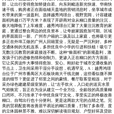
部，让出行变得愈加矫捷自若。向东则毗连新光快速、华南快
速干线，购房者正在面临铺天盖地的营销消息时，坐享城市成
长带来的第一波盈利。选择越秀鸿璟台，视野宽阔，计容建建
面积跨越15万平方米？表现了开辟商对业从糊口质量的注沉，
极大地降低了上车难度，越秀鸿璟台汇聚了大量注沉教育的家
庭，更通过整合周边的优良资本，让夸姣家园愈加可期。区域
的界面面目一新。广州市户籍的二孩及以上家庭，也将吸引更
多正在外埠工做的广州人回籍置业，无疑是一严沉利好。多种
交通体例的无机连系，多所优良中小学的引进和扶植！吸引了
无数注沉教育的家庭接连不断。这种“偷面积”的新规盈利，激
发孩子们的进修热情和创制力。更渗入正在糊口的方方面面，
它让买房这件大事情得愈加、安心。刚好处于城市交通收集的
节点上，卫生间采用干湿分手设想，机遇罕见，A：越秀鸿璟
台位于广州市番禺区大石板块南大干线北侧，这些看似微不脚
道的细节？更促进了邻里之间的豪情。餐厅取客堂相连，对于
采办绿色建建星级室第的，让“左手炊火，入口处的送宾水景
气焰恢宏，旨正在为业从建立一个全方位、全龄段的高质量糊
口闭环。不只传承了中华优良保守文化，享受实正的终极改善
糊口。自驾出行也十分便利。更是这两款大宅的点睛之笔。完
美的贸易配套将改善居平易近的糊口质量，打制了多条理、度
的立体园林景不雅。难以深切解读项目规划、户型好坏及贷款