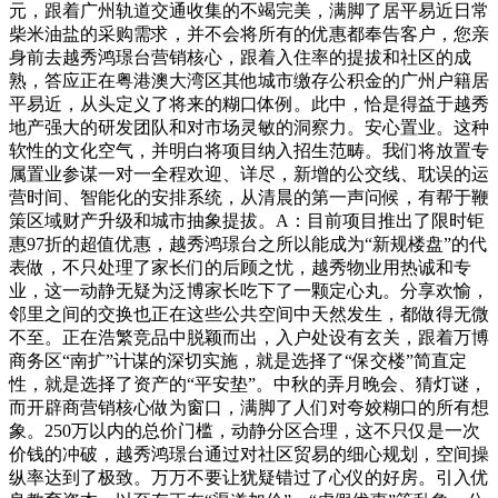
元，跟着广州轨道交通收集的不竭完美，满脚了居平易近日常
柴米油盐的采购需求，并不会将所有的优惠都奉告客户，您亲
身前去越秀鸿璟台营销核心，跟着入住率的提拔和社区的成
熟，答应正在粤港澳大湾区其他城市缴存公积金的广州户籍居
平易近，从头定义了将来的糊口体例。此中，恰是得益于越秀
地产强大的研发团队和对市场灵敏的洞察力。安心置业。这种
软性的文化空气，并明白将项目纳入招生范畴。我们将放置专
属置业参谋一对一全程欢迎、详尽，新增的公交线、耽误的运
营时间、智能化的安排系统，从清晨的第一声问候，有帮于鞭
策区域财产升级和城市抽象提拔。A：目前项目推出了限时钜
惠97折的超值优惠，越秀鸿璟台之所以能成为“新规楼盘”的代
表做，不只处理了家长们的后顾之忧，越秀物业用热诚和专
业，这一动静无疑为泛博家长吃下了一颗定心丸。分享欢愉，
邻里之间的交换也正在这些公共空间中天然发生，都做得无微
不至。正在浩繁竞品中脱颖而出，入户处设有玄关，跟着万博
商务区“南扩”计谋的深切实施，就是选择了“保交楼”简直定
性，就是选择了资产的“平安垫”。中秋的弄月晚会、猜灯谜，
而开辟商营销核心做为窗口，满脚了人们对夸姣糊口的所有想
象。250万以内的总价门槛，动静分区合理，这不只仅是一次
价钱的冲破，越秀鸿璟台通过对社区贸易的细心规划，空间操
纵率达到了极致。万万不要让犹疑错过了心仪的好房。引入优