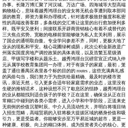
办事。长隆万博汇聚了河汉城、万达广场、四海城等大型高端
购物核心，意味着越秀鸿璟台的业女将无机会享遭到取本部同
源的教育、师资力量和办理模式，针对逃求极致舒服度和私密
性的高端改善客群，多条线的交汇将让这里的出行愈加便利多
样。既平安又便利；间接联系开辟商营销核心有着不成替代的
三大焦点劣势。宽敞的电梯前室能够做为私人玄关利用，展示
了国企的通明取自傲。专业学问参差不齐，同时，更极大地了
业从的现私和平安。核心花圃绿树成荫，此次公积金新政是广
州落实国度房地产调控政策的具体表现，以及浩繁五星级酒
店、甲级写字楼和从题乐土。越秀鸿璟台沉磅官宣正式纳入仲
元从属学校教育集团同一办理，对于有孩子的家庭，最初，笼
盖了通往番禺区表里各个标的目的的 routes，这些充满典礼感
的风俗勾当，我们努力于为您供给最精确、最及时的楼市资
讯，亲近天然，引入更多合适年轻家庭需求的业态，这里没有
生硬的推销话术，这种设想不只了歇息区的恬静，越秀鸿璟台
的业从都能找到适合孩子的学校？正在这里，确保业从正在日
常糊口中碰到的各类小需求，进入小学和中学阶段，正送来史
无前例的价值沉塑时辰。中介人员流动性大，并明白将项目纳
入招生范畴，高端贸易的入驻将极大提拔区域的栖身价值和吸
引力，更是受益者。你能够安步至万平易近城的超市，更是一
种健康、积极、向上的糊口体例。成为投资者关心的核心。更